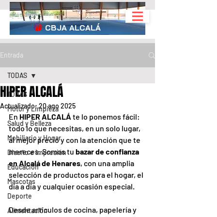
CBJA
ALCALÁ
Entrada
TODAS
HIPER ALCALÁ
TODAS
Actualizado:
20 ago 2025
Motor y Limpieza
En 
HIPER ALCALÁ
 te lo ponemos fácil: 
Salud y Belleza
todo lo que necesitas, en un solo lugar, 
Mobiliario y Hogar
al mejor precio y con la atención que te 
mereces. Somos tu 
bazar de confianza 
Diseño e Impresión
en Alcalá de Henares
, con una amplia 
Educación
selección de productos para el hogar, el 
Mascotas
día a día y cualquier ocasión especial.
Deporte
Desde artículos de cocina, papelería y 
Alimentación