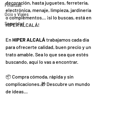
decoración, hasta juguetes, ferretería, 
Finanzas
electrónica, menaje, limpieza, jardinería 
Ocio y Viajes
o complementos… ¡si lo buscas, está en 
Seguridad
HIPER ALCALÁ!
En 
HIPER ALCALÁ
 trabajamos cada día 
para ofrecerte calidad, buen precio y un 
trato amable. Sea lo que sea que estés 
buscando, aquí lo vas a encontrar.
📦 Compra cómoda, rápida y sin 
complicaciones.🎁 Descubre un mundo 
de ideas…  