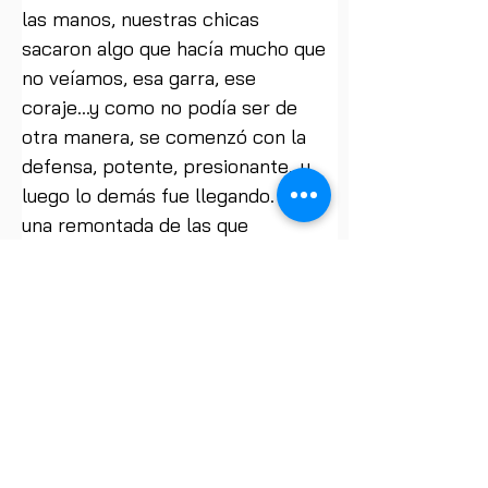
las manos, nuestras chicas 
sacaron algo que hacía mucho que 
no veíamos, esa garra, ese 
coraje...y como no podía ser de 
otra manera, se comenzó con la 
defensa, potente, presionante...y 
luego lo demás fue llegando. Fue 
una remontada de las que 
molan, cuando estás en el lado 
bueno, claro está. Gritos de ánimo 
en la grada, jugadoras gritando 
¡toma!!! y levantando el puño 
después de algunas canastas...en 
fin, que me emociono. Iván, ¿estás 
seguro que en el descanso no pasó 
nada?.