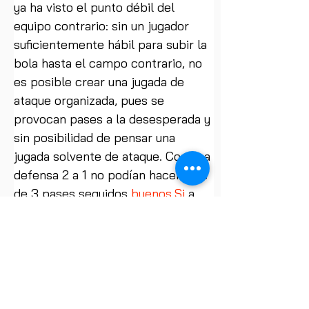
ya ha visto el punto débil del 
equipo contrario: sin un jugador 
suficientemente hábil para subir la 
bola hasta el campo contrario, no 
es posible crear una jugada de 
ataque organizada, pues se 
provocan pases a la desesperada y 
sin posibilidad de pensar una 
jugada solvente de ataque. Con una 
defensa 2 a 1 no podían hacer más 
de 3 pases seguidos 
buenos.Si
 a 
esto le añadimos que uno de 
nuestros chicos está especializado 
en “robar carteras” a los bases, se 
desencadena una consecución de 
robos y contraataques con 
canastas fáciles y rápidas. El 