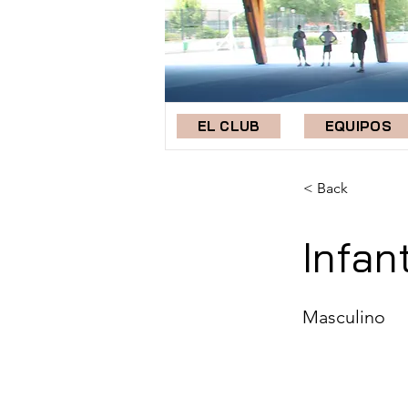
EL CLUB
EQUIPOS
< Back
Infan
Masculino