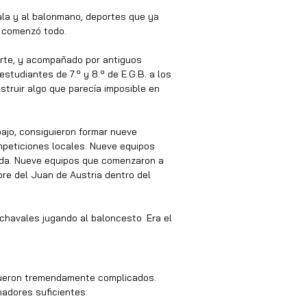
sala y al balonmano, deportes que ya 
í comenzó todo.
rte, y acompañado por antiguos 
tudiantes de 7.º y 8.º de E.G.B. a los 
truir algo que parecía imposible en 
ajo, consiguieron formar nueve 
mpeticiones locales. Nueve equipos 
da. Nueve equipos que comenzaron a 
re del Juan de Austria dentro del 
chavales jugando al baloncesto .Era el 
 fueron tremendamente complicados.
nadores suficientes.