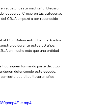
en el baloncesto madrileño. Llegaron 
e jugadores. Crecieron las categorías 
e del CBJA empezó a ser reconocido 
l al Club Baloncesto Juan de Austria 
 construido durante estos 30 años.
l CBJA en mucho más que una entidad 
a hoy siguen formando parte del club 
endieron defendiendo este escudo. 
 camiseta que ellos llevaron años 
080p/mp4/file.mp4