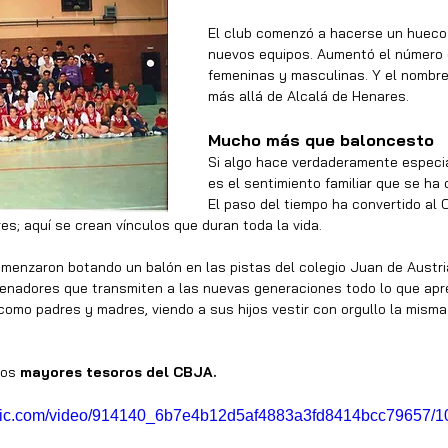
El club comenzó a hacerse un hueco 
nuevos equipos. Aumentó el número d
femeninas y masculinas. Y el nombr
más allá de Alcalá de Henares.
Mucho más que baloncesto
Si algo hace verdaderamente especia
es el sentimiento familiar que se ha
El paso del tiempo ha convertido a
es; aquí se crean vínculos que duran toda la vida.
menzaron botando un balón en las pistas del colegio Juan de Austri
renadores que transmiten a las nuevas generaciones todo lo que apr
como padres y madres, viendo a sus hijos vestir con orgullo la misma
los
 mayores tesoros del CBJA.
static.com/video/914140_6b7e4b12d5af4883a3fd8414bcc79657/1