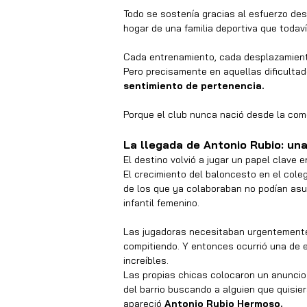
Todo se sostenía gracias al esfuerzo desi
hogar de una familia deportiva que toda
Cada entrenamiento, cada desplazamiento
Pero precisamente en aquellas dificulta
sentimiento de pertenencia.
Porque el club nunca nació desde la como
La llegada de Antonio Rubio: una
El destino volvió a jugar un papel clave 
El crecimiento del baloncesto en el cole
de los que ya colaboraban no podían asum
infantil femenino.
Las jugadoras necesitaban urgentemente 
compitiendo. Y entonces ocurrió una de 
increíbles.
Las propias chicas colocaron un anunci
del barrio buscando a alguien que quisie
apareció 
Antonio Rubio Hermoso.