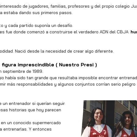
nteresado de jugadores, familias, profesores y del propio colegio Jua
vía estaba dando sus primeros pasos.
 y cada partido suponía un desafío.
des fue donde comenzó a construirse el verdadero ADN del CBJA: 
hu
didad. Nació desde la necesidad de crear algo diferente.
 figura imprescindible ( Nuestro Presi )
en septiembre de 1989.
gio había sido tan grande que resultaba imposible encontrar entrena
ir más responsabilidades y algunos conjuntos corrían serio peligro 
un entrenador si querían seguir 
esas historias que hoy parecen 
o en un conocido supermercado 
ra entrenarlas. Y entonces 