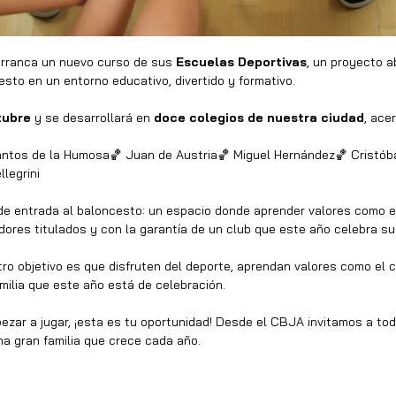
arranca un nuevo curso de sus 
Escuelas Deportivas
, un proyecto a
esto en un entorno educativo, divertido y formativo.
tubre
 y se desarrollará en 
doce colegios de nuestra ciudad
, ace
ntos de la Humosa🏀 Juan de Austria🏀 Miguel Hernández🏀 Cristóba
legrini
e entrada al baloncesto: un espacio donde aprender valores como el
dores titulados y con la garantía de un club que este año celebra su
tro objetivo es que disfruten del deporte, aprendan valores como el 
milia que este año está de celebración.
ezar a jugar, ¡esta es tu oportunidad! Desde el CBJA invitamos a tod
a gran familia que crece cada año.