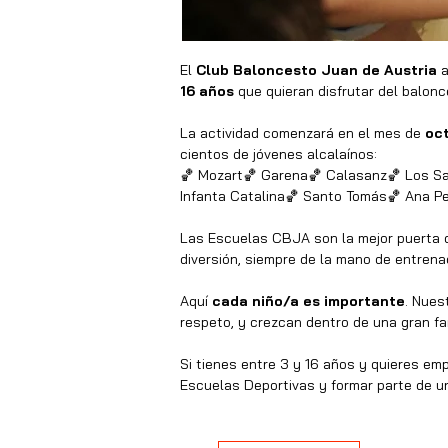
El 
Club Baloncesto Juan de Austria
 
16 años
 que quieran disfrutar del balonc
La actividad comenzará en el mes de 
oc
cientos de jóvenes alcalaínos:
🏀 Mozart🏀 Garena🏀 Calasanz🏀 Los Sa
Infanta Catalina🏀 Santo Tomás🏀 Ana Pel
Las Escuelas CBJA son la mejor puerta d
diversión, siempre de la mano de entrena
Aquí 
cada niño/a es importante
. Nues
respeto, y crezcan dentro de una gran fa
Si tienes entre 3 y 16 años y quieres emp
Escuelas Deportivas y formar parte de un