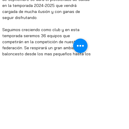
en la temporada 2024-2025 que vendrá 
cargada de mucha ilusión y con ganas de 
seguir disfrutando. 
Seguimos creciendo como club y en esta 
temporada seremos 36 equipos que 
competirán en la competición de nuestra 
federación. Se respirará un gran ambiente de 
baloncesto desde los mas pequeños hasta los 
mas mayores.
Este sábado debutarán todos los equipos 
especiales mas la categoría junior masculino 
preferente. 
Mucha suerte a todos/as
Anterior
Siguiente
Terminos y condiciones
Politica privacidad
Aviso legal