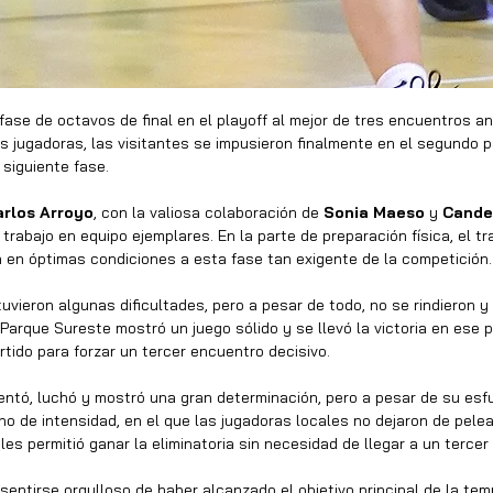
a fase de octavos de final en el playoff al mejor de tres encuentros 
s jugadoras, las visitantes se impusieron finalmente en el segundo pa
 siguiente fase.
arlos Arroyo
, con la valiosa colaboración de 
Sonia Maeso
 y 
Cande
bajo en equipo ejemplares. En la parte de preparación física, el tr
n en óptimas condiciones a esta fase tan exigente de la competición.
uvieron algunas dificultades, pero a pesar de todo, no se rindieron y
arque Sureste mostró un juego sólido y se llevó la victoria en ese p
tido para forzar un tercer encuentro decisivo.
tentó, luchó y mostró una gran determinación, pero a pesar de su esfu
o de intensidad, en el que las jugadoras locales no dejaron de pelear,
s permitió ganar la eliminatoria sin necesidad de llegar a un tercer 
 sentirse orgulloso de haber alcanzado el objetivo principal de la te