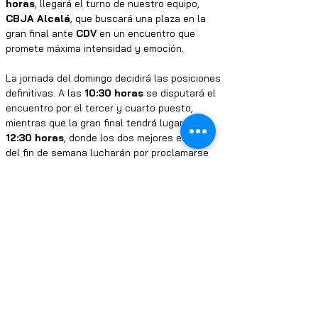
horas
, llegará el turno de nuestro equipo, 
CBJA Alcalá
, que buscará una plaza en la 
gran final ante 
CDV
 en un encuentro que 
promete máxima intensidad y emoción.
La jornada del domingo decidirá las posiciones 
definitivas. A las 
10:30 horas
 se disputará el 
encuentro por el tercer y cuarto puesto, 
mientras que la gran final tendrá lugar a las 
12:30 horas
, donde los dos mejores equipos 
del fin de semana lucharán por proclamarse 
campeones de la categoría.
Para nuestro club, albergar esta Final Four 
supone un motivo de orgullo. Será una 
oportunidad para mostrar una vez más la 
capacidad organizativa del CB Juan de Austria 
y para disfrutar de una auténtica fiesta del 
baloncesto madrileño. Queremos que el 
pabellón presente el mejor ambiente posible y 
que nuestros jugadores sientan el apoyo de 
toda la familia CBJA en unos partidos tan 