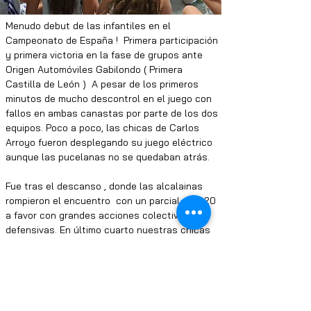
Menudo debut de las infantiles en el 
Campeonato de España !  Primera participación 
y primera victoria en la fase de grupos ante 
Origen Automóviles Gabilondo ( Primera 
Castilla de León )
 A pesar de los primeros 
minutos de mucho descontrol en el juego con 
fallos en ambas canastas por parte de los dos 
equipos. Poco a poco, las chicas de Carlos 
Arroyo fueron desplegando su juego eléctrico 
aunque las pucelanas no se quedaban atrás.
Fue tras el descanso , donde las alcalainas 
rompieron el encuentro  con un parcial de 7-20 
a favor con grandes acciones colectivas y 
defensivas. En último cuarto nuestras chicas 
no bajaron el ritmo de juego y siguieron con su 
poder anotador para llevarse su primera 
victoria (46-68) en el campeonato de España 
que se está celebrando en Pontevedra.