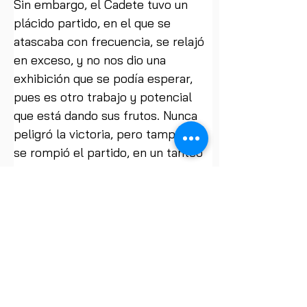
Sin embargo, el Cadete tuvo un 
plácido partido, en el que se 
atascaba con frecuencia, se relajó 
en exceso, y no nos dio una 
exhibición que se podía esperar, 
pues es otro trabajo y potencial 
que está dando sus frutos. Nunca 
peligró la victoria, pero tampoco 
se rompió el partido, en un tanteo 
muy bajo y con mejor defensa que 
ataque. Destacar el papel y buena 
parte del trabajo en zona rival de 
Ángel Daniel Soto, uno de tantos 
buenos fichajes de la temporada 
morada. 
Flojo partido, mimetizados y 